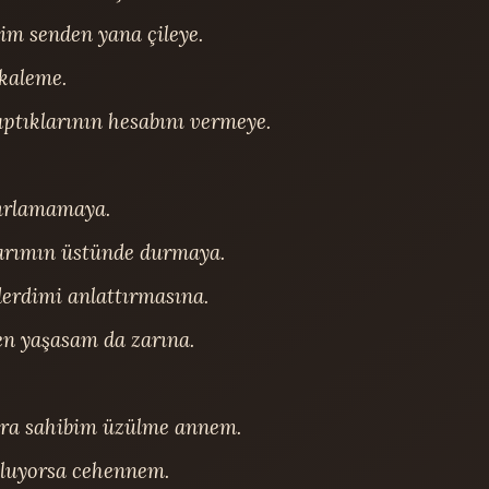
im senden yana çileye.

kaleme.

aptıklarının hesabını vermeye.

ırlamamaya.

arımın üstünde durmaya.

erdimi anlattırmasına.

n yaşasam da zarına.

ara sahibim üzülme annem.

oluyorsa cehennem.
