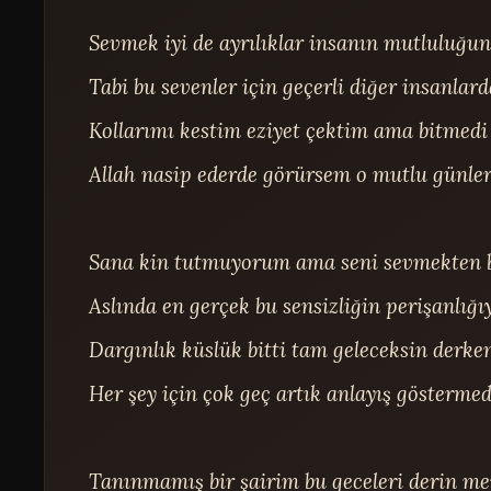
Sevmek iyi de ayrılıklar insanın mutluluğunu
Tabi bu sevenler için geçerli diğer insanlard
Kollarımı kestim eziyet çektim ama bitmedi ac
Allah nasip ederde görürsem o mutlu günleri
Sana kin tutmuyorum ama seni sevmekten b
Aslında en gerçek bu sensizliğin perişanlığ
Dargınlık küslük bitti tam geleceksin derke
Her şey için çok geç artık anlayış gösterm
Tanınmamış bir şairim bu geceleri derin mev