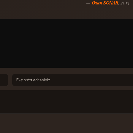
—
Ozan SONAR
, 2013