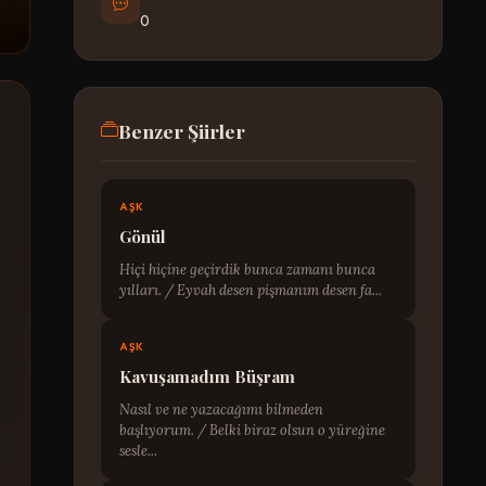
0
Benzer Şiirler
AŞK
Gönül
Hiçi hiçine geçirdik bunca zamanı bunca
yılları. / Eyvah desen pişmanım desen fa...
AŞK
Kavuşamadım Büşram
Nasıl ve ne yazacağımı bilmeden
başlıyorum. / Belki biraz olsun o yüreğine
sesle...