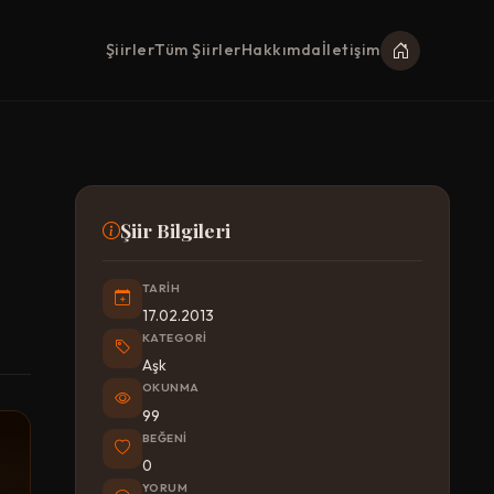
Şiirler
Tüm Şiirler
Hakkımda
İletişim
Şiir Bilgileri
TARIH
17.02.2013
KATEGORI
Aşk
OKUNMA
99
BEĞENI
0
YORUM