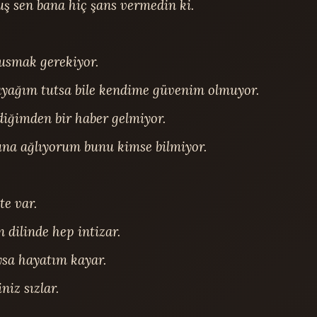
ş sen bana hiç şans vermedin ki.

usmak gerekiyor.

ayağım tutsa bile kendime güvenim olmuyor.

ğimden bir haber gelmiyor.

na ağlıyorum bunu kimse bilmiyor.

e var.

dilinde hep intizar.

sa hayatım kayar.

iz sızlar.
