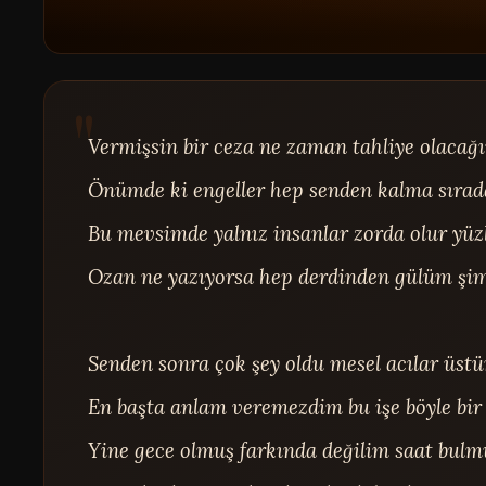
Vermişsin bir ceza ne zaman tahliye olacağım
Önümde ki engeller hep senden kalma sırada
Bu mevsimde yalnız insanlar zorda olur yüzl
Ozan ne yazıyorsa hep derdinden gülüm şimdi
Senden sonra çok şey oldu mesel acılar üstüm
En başta anlam veremezdim bu işe böyle bir 
Yine gece olmuş farkında değilim saat bulmuş