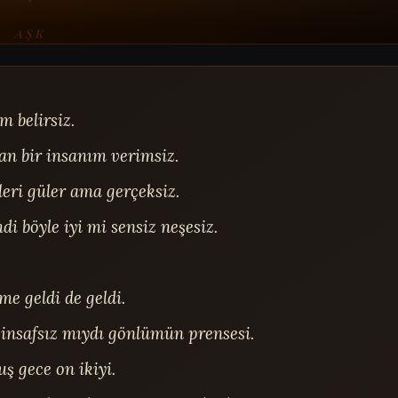
AŞK
 belirsiz.

n bir insanım verimsiz.

eri güler ama gerçeksiz.

 böyle iyi mi sensiz neşesiz.

e geldi de geldi.

insafsız mıydı gönlümün prensesi.

 gece on ikiyi.
