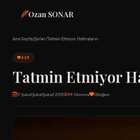
Ozan SONAR
Ana Sayfa
/
Şiirler
/
Tatmin Etmiyor Hatıraların
AŞK
Tatmin Etmiyor Ha
17 ŞubatŞubatŞubat 2013
99 Okunma
0
Beğeni