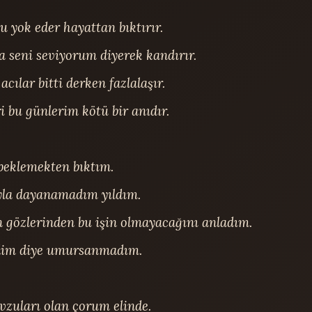
 yok eder hayattan bıktırır.

a seni seviyorum diyerek kandırır.

ılar bitti derken fazlalaşır.

 bu günlerim kötü bir anıdır.

eklemekten bıktım.

ıyla dayanamadım yıldım.

n gözlerinden bu işin olmayacağını anladım.

edim diye umursanmadım.

zuları olan çorum elinde.
