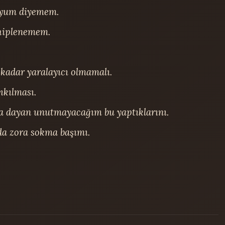
uyum diyemem.

ahiplenemem.

kadar yaralayıcı olmamalı.

kılması.

a dayan unutmayacağım bu yaptıklarını.

a zora sokma başımı.
