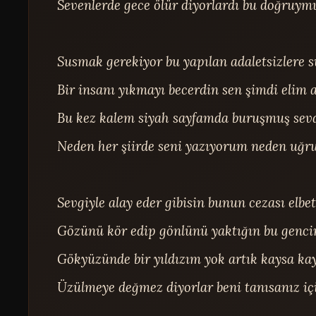
Sevenlerde gece ölür diyorlardı bu doğruymu
Susmak gerekiyor bu yapılan adaletsizlere s
Bir insanı yıkmayı becerdin sen şimdi elim 
Bu kez kalem siyah sayfamda buruşmuş sevdi
Neden her şiirde seni yazıyorum neden uğru
Sevgiyle alay eder gibisin bunun cezası elbett
Gözünü kör edip gönlünü yaktığın bu gencin 
Gökyüzünde bir yıldızım yok artık kaysa kay
Üzülmeye değmez diyorlar beni tanısanız için