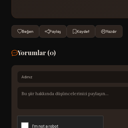
Beğen
Paylaş
Kaydet
Yazdır
Yorumlar (
0
)