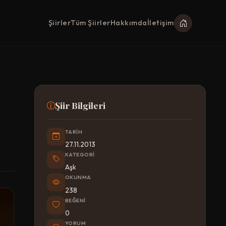
Şiirler
Tüm Şiirler
Hakkımda
İletişim
Şiir Bilgileri
TARIH
27.11.2013
KATEGORI
Aşk
OKUNMA
238
BEĞENI
0
YORUM