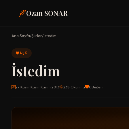
Ozan SONAR
Ana Sayfa
/
Şiirler
/
İstedim
AŞK
İstedim
27 KasımKasımKasım 2013
238 Okunma
0
Beğeni