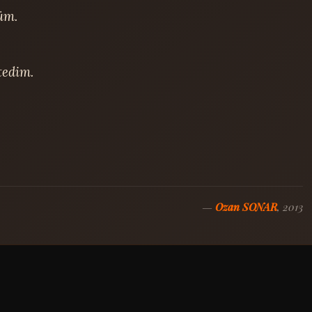
m.

edim.

—
Ozan SONAR
, 2013