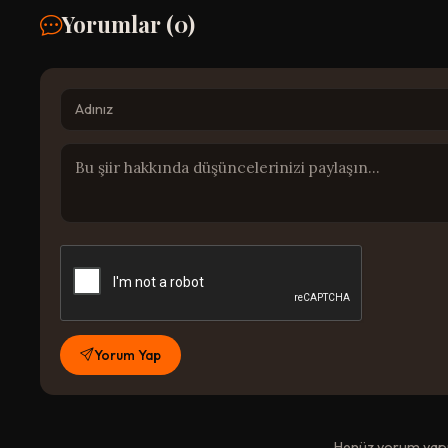
Yorumlar (
0
)
Yorum Yap
Henüz yorum yapıl