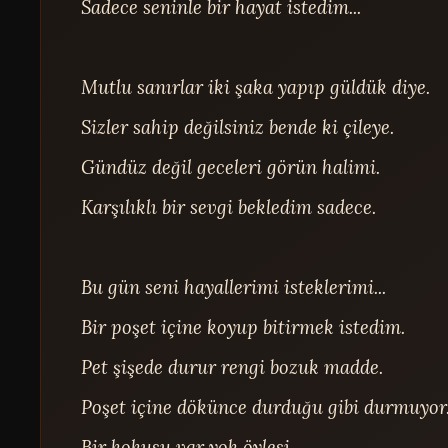
Sadece seninle bir hayat istedim...

Mutlu sanırlar iki şaka yapıp güldük diye.

Sizler sahip değilsiniz bende ki çileye.

Gündüz değil geceleri görün halimi.

Karşılıklı bir sevgi bekledim sadece.

Bu gün seni hayallerimi isteklerimi...

Bir poşet içine koyup bitirmek istedim.

Pet şişede durur rengi bozuk madde.

Poşet içine dökünce durduğu gibi durmuyor.
Bir kokusu var yok öylesi.
