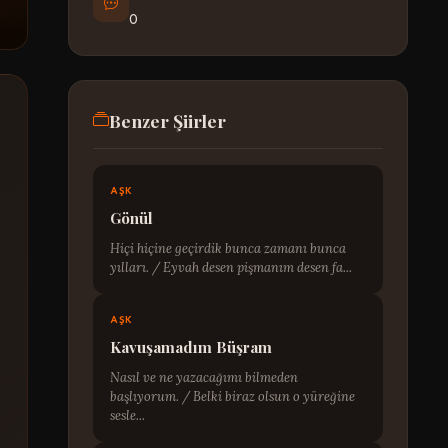
0
Benzer Şiirler
AŞK
Gönül
Hiçi hiçine geçirdik bunca zamanı bunca
yılları. / Eyvah desen pişmanım desen fa...
AŞK
Kavuşamadım Büşram
Nasıl ve ne yazacağımı bilmeden
başlıyorum. / Belki biraz olsun o yüreğine
sesle...