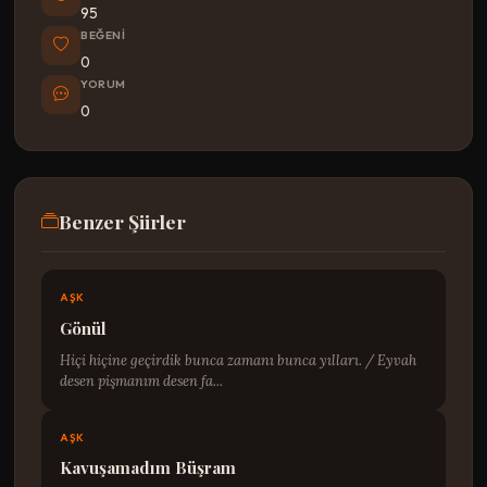
95
BEĞENI
0
YORUM
0
Benzer Şiirler
AŞK
Gönül
Hiçi hiçine geçirdik bunca zamanı bunca yılları. / Eyvah
desen pişmanım desen fa...
AŞK
Kavuşamadım Büşram