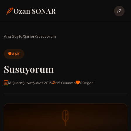
Ozan SONAR
Ana Sayfa
/
Şiirler
/
Susuyorum
AŞK
Susuyorum
16 ŞubatŞubatŞubat 2013
95 Okunma
0
Beğeni