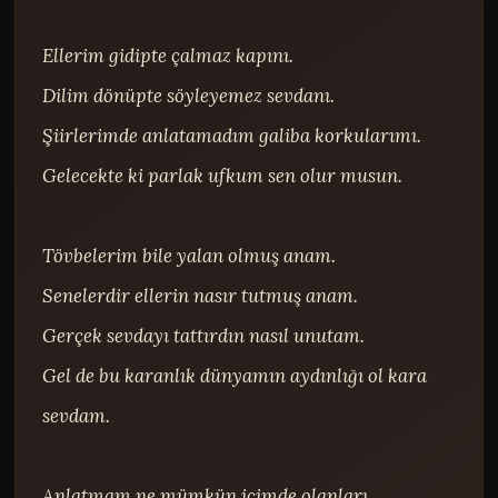
Ellerim gidipte çalmaz kapını.

Dilim dönüpte söyleyemez sevdanı.

Şiirlerimde anlatamadım galiba korkularımı.

Gelecekte ki parlak ufkum sen olur musun.

Tövbelerim bile yalan olmuş anam.

Senelerdir ellerin nasır tutmuş anam.

Gerçek sevdayı tattırdın nasıl unutam.

Gel de bu karanlık dünyamın aydınlığı ol kara 
sevdam.

Anlatmam ne mümkün içimde olanları...
