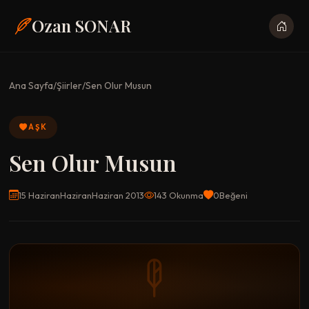
Ozan SONAR
Ana Sayfa
/
Şiirler
/
Sen Olur Musun
AŞK
Sen Olur Musun
15 HaziranHaziranHaziran 2013
143 Okunma
0
Beğeni