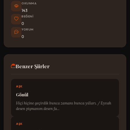
OKUNMA
143
BEĞENI
0
YORUM
0
Benzer Şiirler
AŞK
Gönül
Hiçi hiçine geçirdik bunca zamanı bunca yılları. / Eyvah
desen pişmanım desen fa...
AŞK