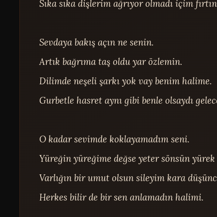
Sıka sıka dişlerim ağrıyor olmadı içim fırtına
Sevdaya bakış açın ne senin.

Artık bağrıma taş oldu yar özlemin.

Dilimde neşeli şarkı yok vay benim halime.

Gurbetle hasret aynı gibi benle olsaydı gelece
O kadar sevimde koklayamadım seni.

Yüreğin yüreğime değse yeter sönsün yürek a
Varlığın bir umut olsun sileyim kara düşünce
Herkes bilir de bir sen anlamadın halimi.
