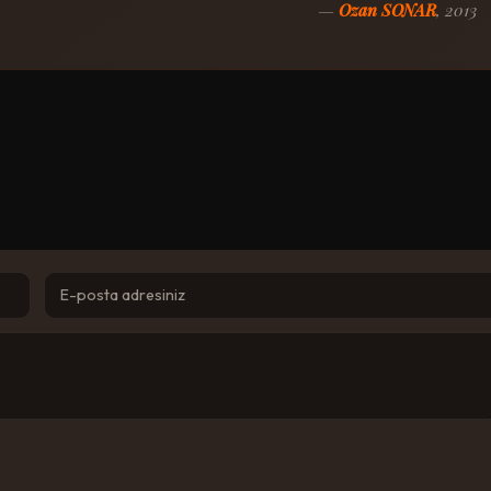
—
Ozan SONAR
, 2013