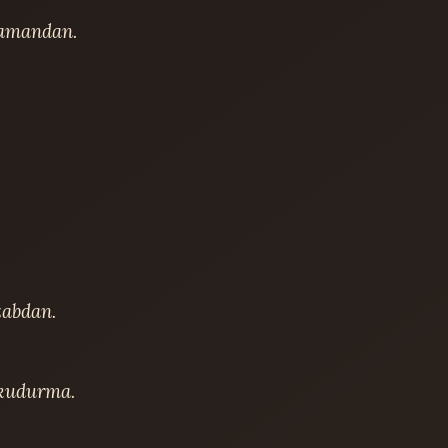
amandan.

abdan.

kudurma.
