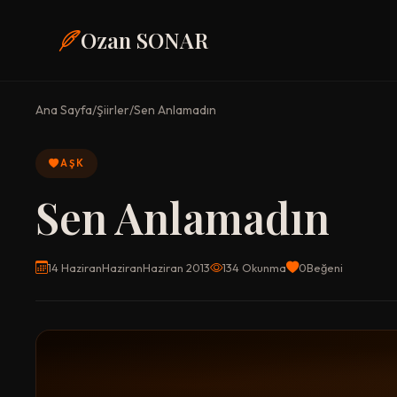
Ozan SONAR
Ana Sayfa
/
Şiirler
/
Sen Anlamadın
AŞK
Sen Anlamadın
14 HaziranHaziranHaziran 2013
134 Okunma
0
Beğeni