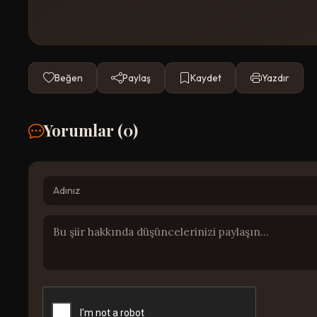
Beğen
Paylaş
Kaydet
Yazdır
Yorumlar (
0
)