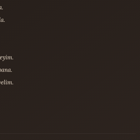
.

.

yim.

ana.

elim.
