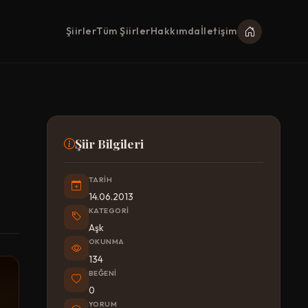
Şiirler
Tüm Şiirler
Hakkımda
İletişim
Şiir Bilgileri
TARIH
14.06.2013
KATEGORI
Aşk
OKUNMA
134
BEĞENI
0
YORUM