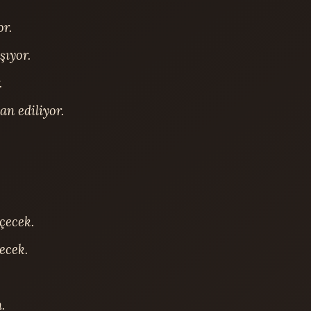
r.

ıyor.



n ediliyor.

ecek.

cek.


