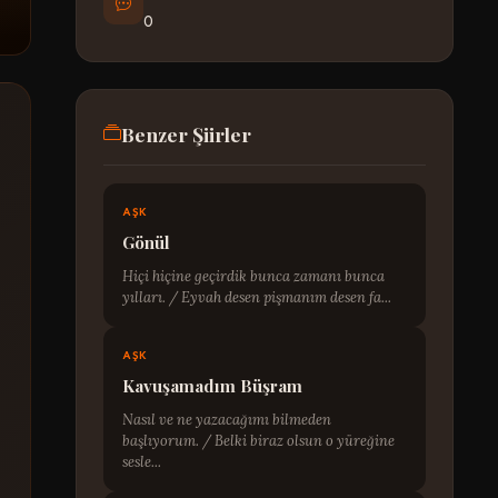
0
Benzer Şiirler
AŞK
Gönül
Hiçi hiçine geçirdik bunca zamanı bunca
yılları. / Eyvah desen pişmanım desen fa...
AŞK
Kavuşamadım Büşram
Nasıl ve ne yazacağımı bilmeden
başlıyorum. / Belki biraz olsun o yüreğine
sesle...