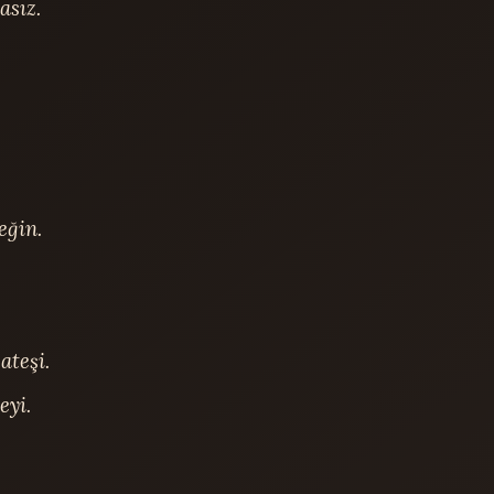
sız.

ğin.

teşi.

yi.
