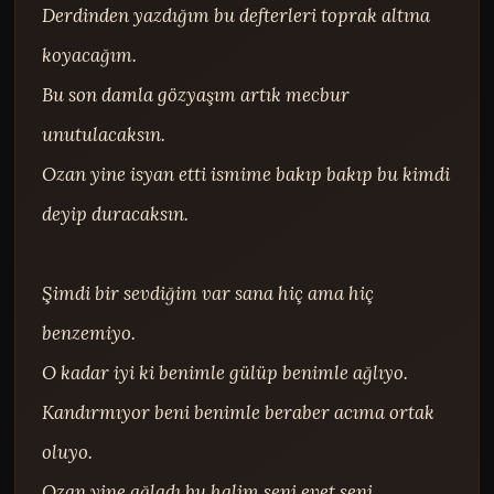
Derdinden yazdığım bu defterleri toprak altına 
koyacağım.

Bu son damla gözyaşım artık mecbur 
unutulacaksın.

Ozan yine isyan etti ismime bakıp bakıp bu kimdi 
deyip duracaksın.

Şimdi bir sevdiğim var sana hiç ama hiç 
benzemiyo.

O kadar iyi ki benimle gülüp benimle ağlıyo.

Kandırmıyor beni benimle beraber acıma ortak 
oluyo.

Ozan yine ağladı bu halim seni evet seni 