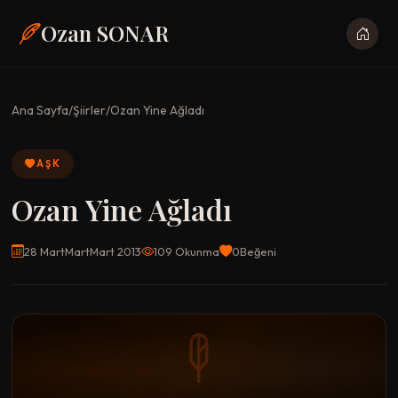
Ozan SONAR
Ana Sayfa
/
Şiirler
/
Ozan Yine Ağladı
AŞK
Ozan Yine Ağladı
28 MartMartMart 2013
109 Okunma
0
Beğeni