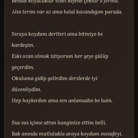
Benide koyacaklar elbet kefene çekilir o ferma.

Alın terim var az ama helal kazandığım parada.

Sıraya koydum dertleri ama bitmiyo be 
kardeşim.

Eski ozan olmak istiyorum her şeye gülüp 
geçerdim.

Okuluma gidip gelirdim derslerde iyi 
düzenliydim.

Hep haykırdım ama sen anlamadın be hain.

Sus sus içime attım hanginize ettim belli.

Bak anında mutlulukla araya koydum mesafeyi.
