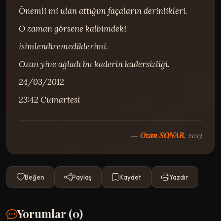
Önemli mi ulan attığım façaların derinlikleri.

O zaman görsene kalbimdeki 
isimlendiremediklerimi.

Ozan yine ağladı bu kaderin kadersizliği.

24/03/2012

23:42 Cumartesi
—
Ozan SONAR
, 2013
Beğen
Paylaş
Kaydet
Yazdır
Yorumlar (
0
)