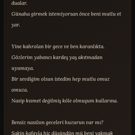
dualar.

Günaha girmek istemiyorsan önce beni mutlu et 
yar.

Yine kahrolan bir gece ve ben karanlıkta.

Gözlerim yabancı kardeş yaş akıtmadan 
uyumaya.

Bir sevdiğim olsun istedim hep mutlu omuz 
omuza.

Nasip kısmet değilmiş köle olmuşum kullarına.

Bensiz nasılsın geceleri huzurun var mı?

Sakin kafayla hiç düşündün mü beni yakmak 