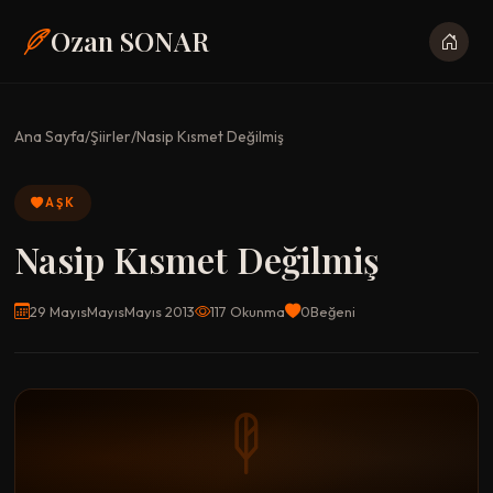
Ozan SONAR
Ana Sayfa
/
Şiirler
/
Nasip Kısmet Değilmiş
AŞK
Nasip Kısmet Değilmiş
29 MayısMayısMayıs 2013
117 Okunma
0
Beğeni