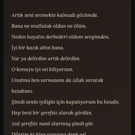
Artık seni sevmekte kalmadı gözümde.

Bana ne mutluluk oldun ne ölüm.

Neden hayatın derbederi oldum sevgimden.

İyi bir kazık attın bana.

Var ya delirdim artık delirdim.

O konuyu iyi mi biliyorsun.

Unutma ben sormasam da Allah soracak 
hesabımı.

Şimdi senin iyiliğin için kapatıyorum bu hesabı.

Hep beni bir şerefsiz olarak gördün.

Asıl şerefsiz nasıl olurmuş şimdi gör.

Dilerim ki itine sapığına denk gel.
