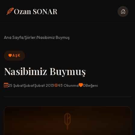
Ozan SONAR
Ana Sayfa
/
Şiirler
/
Nasibimiz Buymuş
AŞK
Nasibimiz Buymuş
25 ŞubatŞubatŞubat 2013
93 Okunma
0
Beğeni