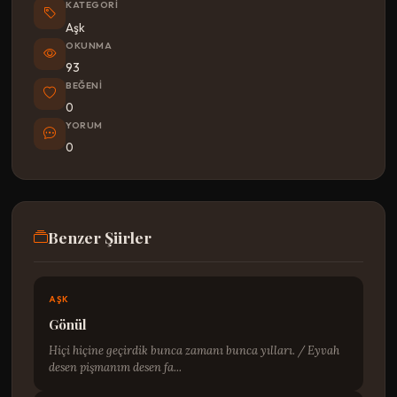
KATEGORI
Aşk
OKUNMA
93
BEĞENI
0
YORUM
0
Benzer Şiirler
AŞK
Gönül
Hiçi hiçine geçirdik bunca zamanı bunca yılları. / Eyvah
desen pişmanım desen fa...