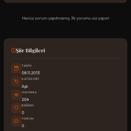
Henüz yorum yapılmamış. İlk yorumu siz yapın!
Şiir Bilgileri
TARIH
08.11.2013
KATEGORI
Aşk
OKUNMA
204
BEĞENI
0
YORUM
0