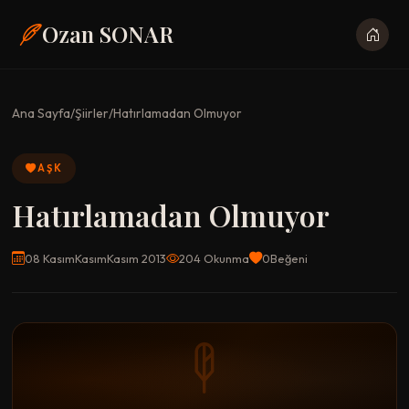
Ozan SONAR
Ana Sayfa
/
Şiirler
/
Hatırlamadan Olmuyor
AŞK
Hatırlamadan Olmuyor
08 KasımKasımKasım 2013
204 Okunma
0
Beğeni