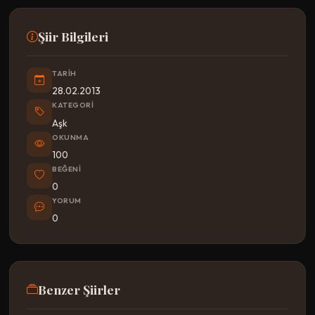
Şiir Bilgileri
TARIH
28.02.2013
KATEGORI
Aşk
OKUNMA
100
BEĞENI
0
YORUM
0
Benzer Şiirler