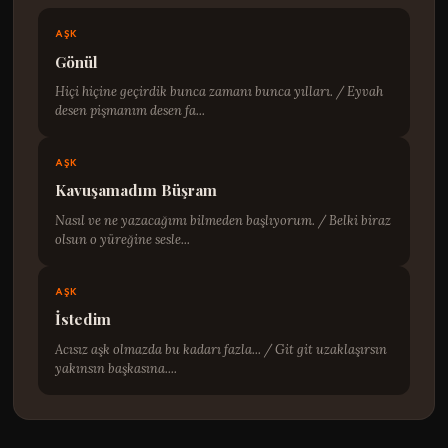
AŞK
Gönül
Hiçi hiçine geçirdik bunca zamanı bunca yılları. / Eyvah
desen pişmanım desen fa...
AŞK
Kavuşamadım Büşram
Nasıl ve ne yazacağımı bilmeden başlıyorum. / Belki biraz
olsun o yüreğine sesle...
AŞK
İstedim
Acısız aşk olmazda bu kadarı fazla... / Git git uzaklaşırsın
yakınsın başkasına....