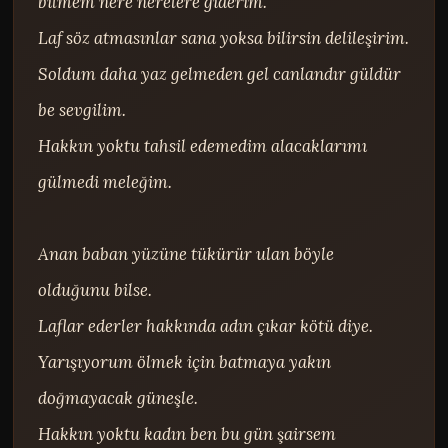
bilmem nere nerelere giderim.

Laf söz atmasınlar sana yoksa bilirsin delileşirim.

Soldum daha yaz gelmeden gel canlandır güldür 
be sevgilim.

Hakkın yoktu tahsil edemedim alacaklarımı 
gülmedi meleğim.

Anan baban yüzüne tükürür ulan böyle 
olduğunu bilse.

Laflar ederler hakkında adın çıkar kötü diye.

Yarışıyorum ölmek için batmaya yakın 
doğmayacak güneşle.

Hakkın yoktu kadın ben bu gün şairsem 