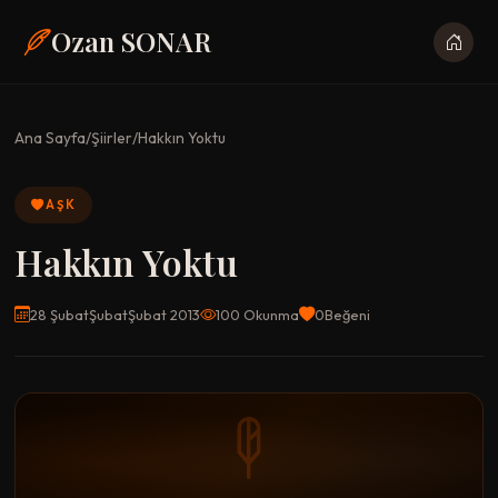
Ozan SONAR
Ana Sayfa
/
Şiirler
/
Hakkın Yoktu
AŞK
Hakkın Yoktu
28 ŞubatŞubatŞubat 2013
100 Okunma
0
Beğeni