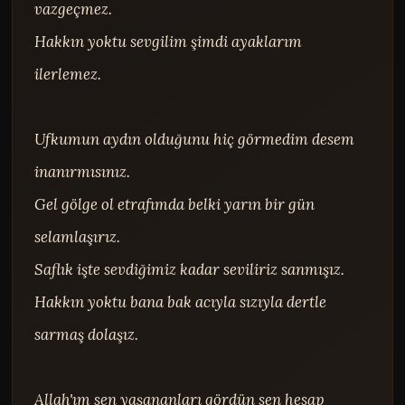
vazgeçmez.

Hakkın yoktu sevgilim şimdi ayaklarım 
ilerlemez.

Ufkumun aydın olduğunu hiç görmedim desem 
inanırmısınız.

Gel gölge ol etrafımda belki yarın bir gün 
selamlaşırız.

Saflık işte sevdiğimiz kadar seviliriz sanmışız.

Hakkın yoktu bana bak acıyla sızıyla dertle 
sarmaş dolaşız.

Allah'ım sen yaşananları gördün sen hesap 