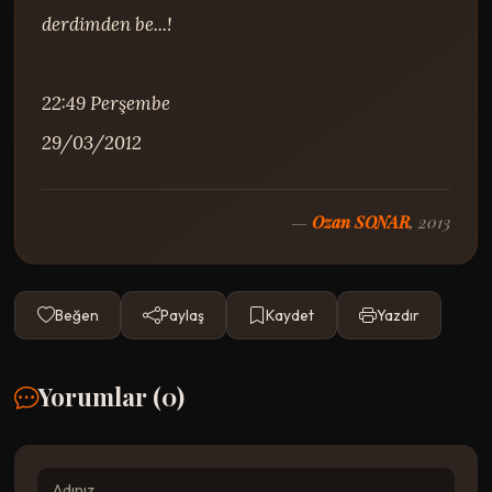
derdimden be...!

22:49 Perşembe

29/03/2012
—
Ozan SONAR
, 2013
Beğen
Paylaş
Kaydet
Yazdır
Yorumlar (
0
)