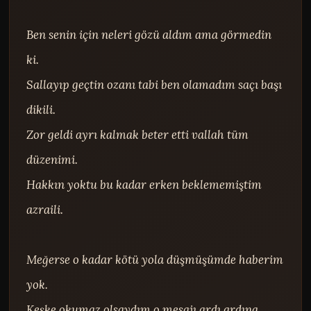
Ben senin için neleri gözü aldım ama görmedin 
ki.

Sallayıp geçtin ozanı tabi ben olamadım saçı başı 
dikili.

Zor geldi ayrı kalmak beter etti vallah tüm 
düzenimi.

Hakkın yoktu bu kadar erken beklememiştim 
azraili.

Meğerse o kadar kötü yola düşmüşümde haberim 
yok.

Keşke okumaz olsaydım o mesajı ardı ardına 