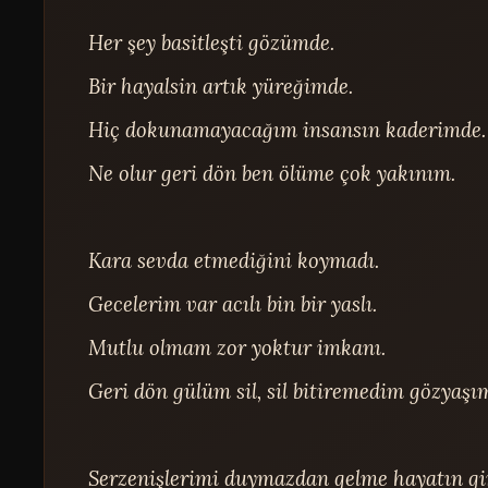
Her şey basitleşti gözümde.

Bir hayalsin artık yüreğimde.

Hiç dokunamayacağım insansın kaderimde.

Ne olur geri dön ben ölüme çok yakınım.

Kara sevda etmediğini koymadı.

Gecelerim var acılı bin bir yaslı.

Mutlu olmam zor yoktur imkanı.

Geri dön gülüm sil, sil bitiremedim gözyaşım
Serzenişlerimi duymazdan gelme hayatın gir