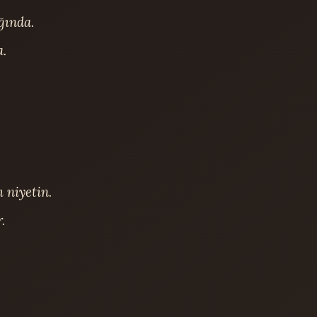
ında.

.

niyetin.


