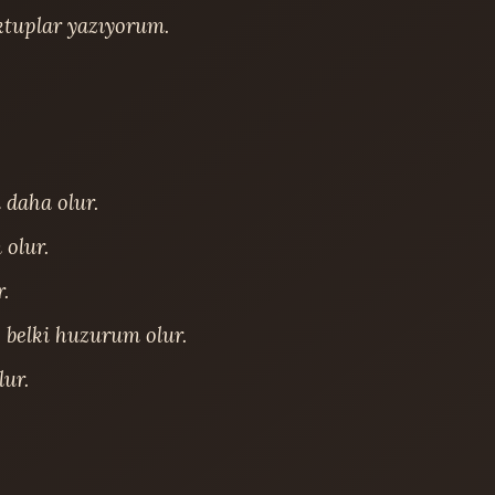
tuplar yazıyorum.

daha olur.

olur.

.

 belki huzurum olur.

ur.
