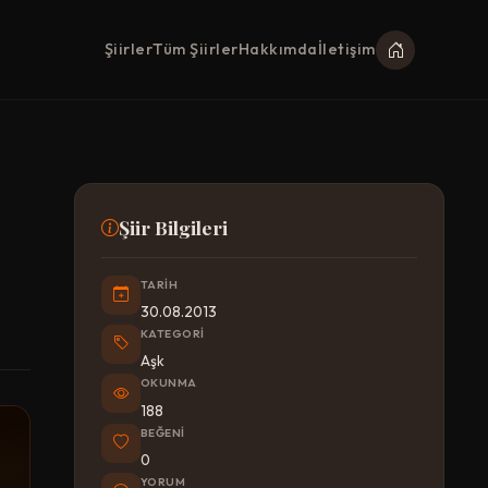
Şiirler
Tüm Şiirler
Hakkımda
İletişim
Şiir Bilgileri
TARIH
30.08.2013
KATEGORI
Aşk
OKUNMA
188
BEĞENI
0
YORUM