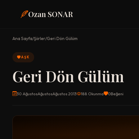
Ozan SONAR
Ana Sayfa
/
Şiirler
/
Geri Dön Gülüm
AŞK
Geri Dön Gülüm
30 AğustosAğustosAğustos 2013
188 Okunma
0
Beğeni