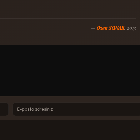
—
Ozan SONAR
, 2013