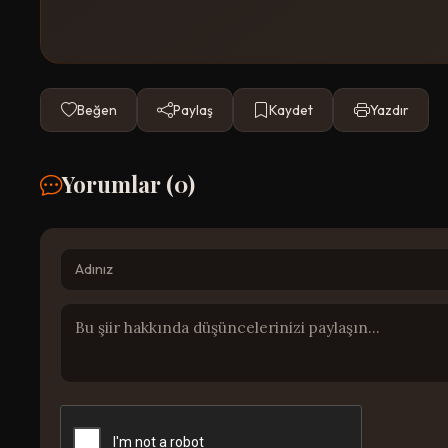
Beğen
Paylaş
Kaydet
Yazdır
Yorumlar (
0
)