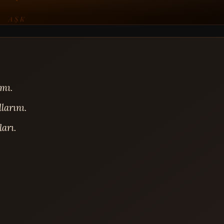
AŞK
ı.

arını.

rı.
