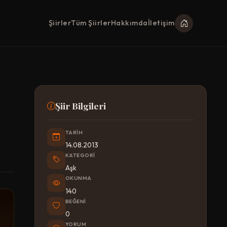
Şiirler
Tüm Şiirler
Hakkımda
İletişim
Şiir Bilgileri
TARIH
14.08.2013
KATEGORI
Aşk
OKUNMA
140
BEĞENI
0
YORUM