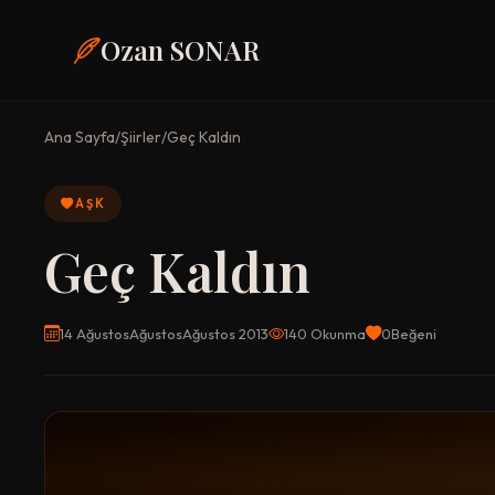
Ozan SONAR
Ana Sayfa
/
Şiirler
/
Geç Kaldın
AŞK
Geç Kaldın
14 AğustosAğustosAğustos 2013
140 Okunma
0
Beğeni