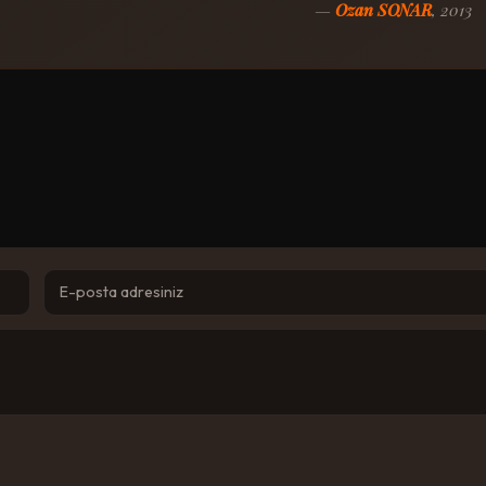
—
Ozan SONAR
, 2013