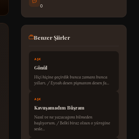
0
Benzer Şiirler
AŞK
Gönül
Hiçi hiçine geçirdik bunca zamanı bunca
yılları. / Eyvah desen pişmanım desen fa...
AŞK
Kavuşamadım Büşram
Nasıl ve ne yazacağımı bilmeden
başlıyorum. / Belki biraz olsun o yüreğine
sesle...