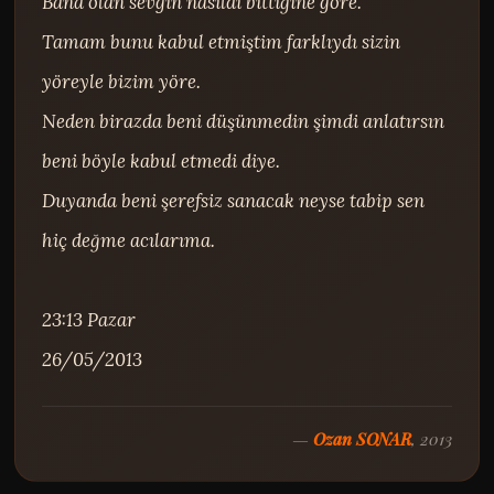
Bana olan sevgin nasıldı bittiğine göre.

Tamam bunu kabul etmiştim farklıydı sizin 
yöreyle bizim yöre.

Neden birazda beni düşünmedin şimdi anlatırsın 
beni böyle kabul etmedi diye.

Duyanda beni şerefsiz sanacak neyse tabip sen 
hiç değme acılarıma.

23:13 Pazar

26/05/2013
—
Ozan SONAR
, 2013