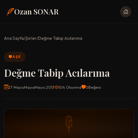
Ozan SONAR
Ana Sayfa
/
Şiirler
/
Değme Tabip Acılarıma
AŞK
Değme Tabip Acılarıma
27 MayısMayısMayıs 2013
104 Okunma
0
Beğeni