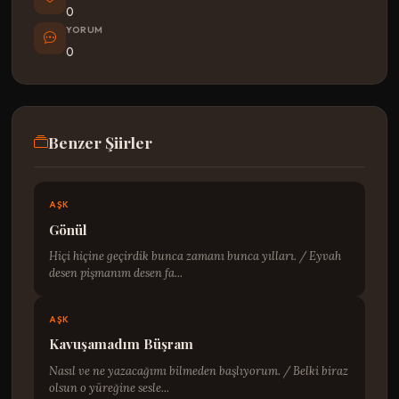
0
YORUM
0
Benzer Şiirler
AŞK
Gönül
Hiçi hiçine geçirdik bunca zamanı bunca yılları. / Eyvah
desen pişmanım desen fa...
AŞK
Kavuşamadım Büşram
Nasıl ve ne yazacağımı bilmeden başlıyorum. / Belki biraz
olsun o yüreğine sesle...