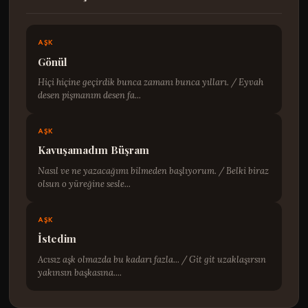
AŞK
Gönül
Hiçi hiçine geçirdik bunca zamanı bunca yılları. / Eyvah
desen pişmanım desen fa...
AŞK
Kavuşamadım Büşram
Nasıl ve ne yazacağımı bilmeden başlıyorum. / Belki biraz
olsun o yüreğine sesle...
AŞK
İstedim
Acısız aşk olmazda bu kadarı fazla... / Git git uzaklaşırsın
yakınsın başkasına....