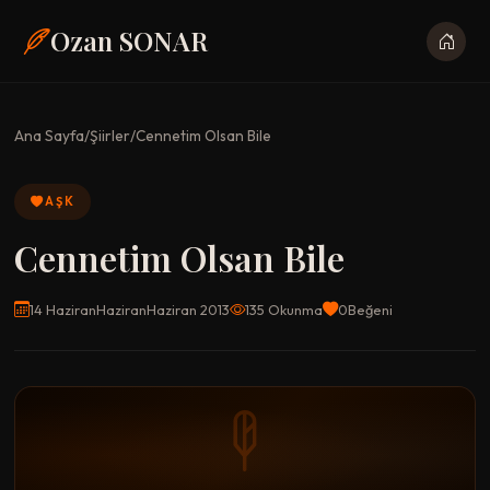
Ozan SONAR
Ana Sayfa
/
Şiirler
/
Cennetim Olsan Bile
AŞK
Cennetim Olsan Bile
14 HaziranHaziranHaziran 2013
135 Okunma
0
Beğeni