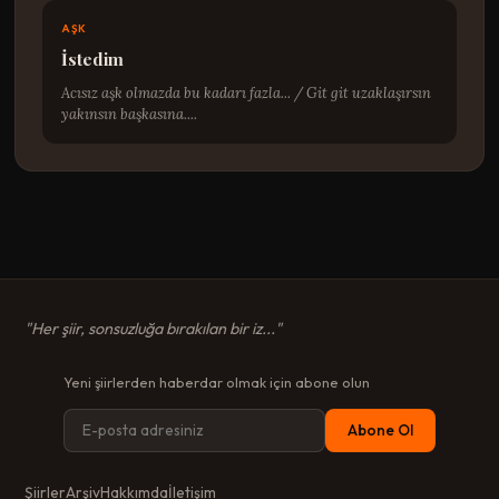
AŞK
İstedim
Acısız aşk olmazda bu kadarı fazla... / Git git uzaklaşırsın
yakınsın başkasına....
"Her şiir, sonsuzluğa bırakılan bir iz..."
Yeni şiirlerden haberdar olmak için abone olun
Abone Ol
Şiirler
Arşiv
Hakkımda
İletişim