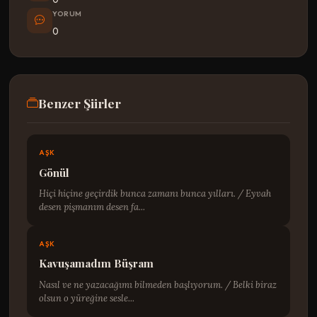
YORUM
0
Benzer Şiirler
AŞK
Gönül
Hiçi hiçine geçirdik bunca zamanı bunca yılları. / Eyvah
desen pişmanım desen fa...
AŞK
Kavuşamadım Büşram
Nasıl ve ne yazacağımı bilmeden başlıyorum. / Belki biraz
olsun o yüreğine sesle...