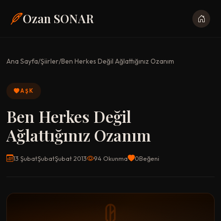
Ozan SONAR
Ana Sayfa
/
Şiirler
/
Ben Herkes Değil Ağlattığınız Ozanım
AŞK
Ben Herkes Değil
Ağlattığınız Ozanım
13 ŞubatŞubatŞubat 2013
94 Okunma
0
Beğeni