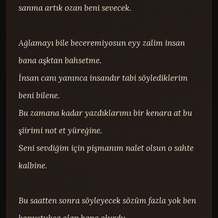
sanma artık ozan beni sevecek.

Ağlamayı bile beceremiyosun eyy zalim insan 
bana aşktan bahsetme.

İnsan canı yanınca insandır tabi söylediklerim 
beni bilene.

Bu zamana kadar yazdıklarımı bir kenara at bu 
şiirimi not et yüreğine.

Seni sevdiğim için pişmanım nalet olsun o sahte 
kalbine.

Bu saatten sonra söyleyecek sözüm fazla yok ben 
konuştukça olan bana olurdu.
