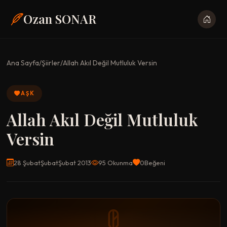
Ozan SONAR
Ana Sayfa
/
Şiirler
/
Allah Akıl Değil Mutluluk Versin
AŞK
Allah Akıl Değil Mutluluk
Versin
28 ŞubatŞubatŞubat 2013
95 Okunma
0
Beğeni