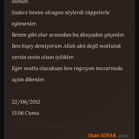
ölenler.

Sadece benim olcağını söylerdi züppelerle 
eglenenler.

Benim gibi olur acısından bu dünyadan göçenler.

Ben bişey demiyorum Allah akıl değil mutluluk 
versin senin olsun iyilikler.

Eğer mutlu olacaksan ben rağzıyım mezarımda 
açsın dikenler.

22/06/2012

13:06 Cuma
—
Ozan SONAR
, 2013