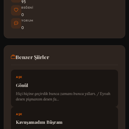
95
BEĞENI
0
YORUM
0
Benzer Şiirler
AŞK
Gönül
Hiçi hiçine geçirdik bunca zamanı bunca yılları. / Eyvah
desen pişmanım desen fa...
AŞK
Kavuşamadım Büşram