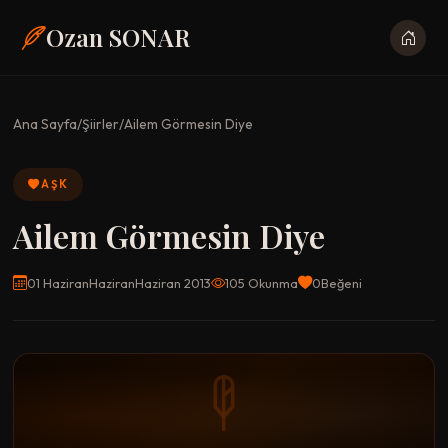
Ozan SONAR
Ana Sayfa
/
Şiirler
/
Ailem Görmesin Diye
AŞK
Ailem Görmesin Diye
01 HaziranHaziranHaziran 2013
105 Okunma
0
Beğeni