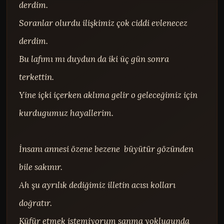
derdim.

Soranlar olurdu ilişkimiz çok ciddi evlenecez 
derdim.

Bu lafımı mı duydun da iki üç gün sonra 
terkettin.

Yine içki içerken aklıma gelir o geleceğimiz için 
kurdugumuz hayallerim.

İnsanı annesi özene bezene  büyütür gözünden 
bile sakınır.

Ah şu ayrılık dediğimiz illetin acısı kolları 
doğratır.

Küfür etmek istemiyorum sanma yoklugunda 