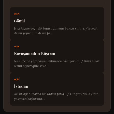
AŞK
Gönül
Hiçi hiçine geçirdik bunca zamanı bunca yılları. / Eyvah
desen pişmanım desen fa...
AŞK
Kavuşamadım Büşram
Nasıl ve ne yazacağımı bilmeden başlıyorum. / Belki biraz
olsun o yüreğine sesle...
AŞK
İstedim
Acısız aşk olmazda bu kadarı fazla... / Git git uzaklaşırsın
yakınsın başkasına....