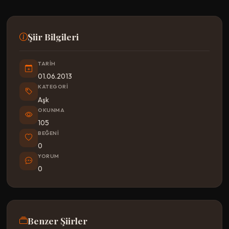
Şiir Bilgileri
TARIH
01.06.2013
KATEGORI
Aşk
OKUNMA
105
BEĞENI
0
YORUM
0
Benzer Şiirler