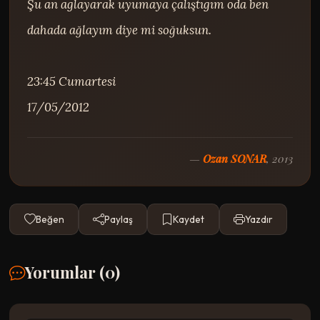
Şu an aglayarak uyumaya çalıştıgım oda ben 
dahada ağlayım diye mi soğuksun.

23:45 Cumartesi

17/05/2012
—
Ozan SONAR
, 2013
Beğen
Paylaş
Kaydet
Yazdır
Yorumlar (
0
)